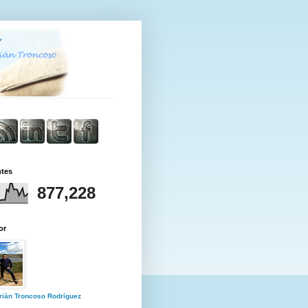
ntes
877,228
or
rián Troncoso Rodríguez