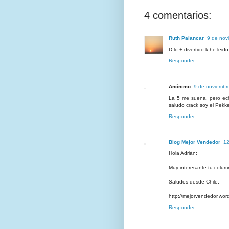
4 comentarios:
Ruth Palancar
9 de nov
D lo + divertido k he leid
Responder
Anónimo
9 de noviembr
La 5 me suena, pero ech
saludo crack soy el Pekk
Responder
Blog Mejor Vendedor
12
Hola Adrián:
Muy interesante tu colum
Saludos desde Chile.
http://mejorvendedor.wor
Responder