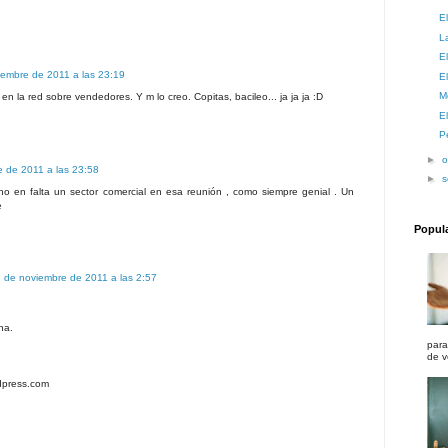
E
L
E
iembre de 2011 a las 23:19
E
M
o en la red sobre vendedores. Y m lo creo. Copitas, bacileo... ja ja ja :D
E
P
►
o
e de 2011 a las 23:58
►
s
o en falta un sector comercial en esa reunión , como siempre genial . Un
e
Popul
 de noviembre de 2011 a las 2:57
na.
para
de v
dpress.com