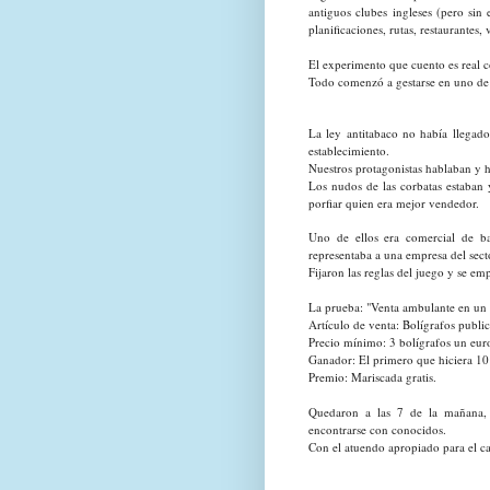
antiguos clubes ingleses (pero sin
planificaciones, rutas, restaurantes, vi
El experimento que cuento es real 
Todo comenzó a gestarse en uno de 
La ley antitabaco no había llegado
establecimiento.
Nuestros protagonistas hablaban y
Los nudos de las corbatas estaban 
porfiar quien era mejor vendedor.
Uno de ellos era comercial de ban
representaba a una empresa del sect
Fijaron las reglas del juego y se em
La prueba: "Venta ambulante en un
Artículo de venta: Bolígrafos publi
Precio mínimo: 3 bolígrafos un eur
Ganador: El primero que hiciera 10
Premio: Mariscada gratis.
Quedaron a las 7 de la mañana, 
encontrarse con conocidos.
Con el atuendo apropiado para el ca