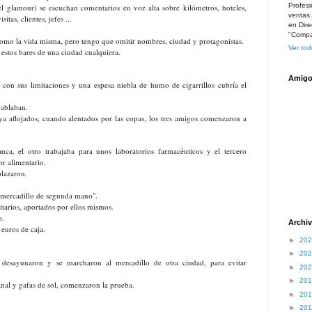
Profesi
 el glamour) se escuchan comentarios en voz alta sobre kilómetros, hoteles,
ventas
sitas, clientes, jefes ...
en Dire
"Compar
como la vida misma, pero tengo que omitir nombres, ciudad y protagonistas.
Ver tod
estos bares de una ciudad cualquiera.
Amigo
 con sus limitaciones y una espesa niebla de humo de cigarrillos cubría el
 hablaban.
ya aflojados, cuando alentados por las copas, los tres amigos comenzaron a
ca, el otro trabajaba para unos laboratorios farmacéuticos y el tercero
or alimentario.
plazaron.
 mercadillo de segunda mano".
citarios, aportados por ellos mismos.
o.
Archiv
 euros de caja.
►
20
►
20
desayunaron y se marcharon al mercadillo de otra ciudad, para evitar
►
20
►
20
nal y gafas de sol, comenzaron la prueba.
►
20
►
20