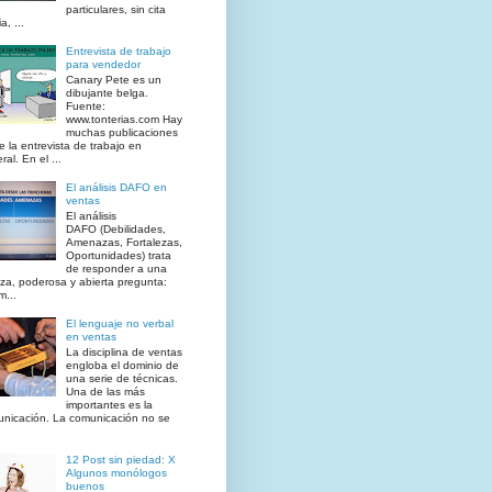
particulares, sin cita
a, ...
Entrevista de trabajo
para vendedor
Canary Pete es un
dibujante belga.
Fuente:
www.tonterias.com Hay
muchas publicaciones
e la entrevista de trabajo en
al. En el ...
El análisis DAFO en
ventas
El análisis
DAFO (Debilidades,
Amenazas, Fortalezas,
Oportunidades) trata
de responder a una
iza, poderosa y abierta pregunta:
...
El lenguaje no verbal
en ventas
La disciplina de ventas
engloba el dominio de
una serie de técnicas.
Una de las más
importantes es la
nicación. La comunicación no se
12 Post sin piedad: X
Algunos monólogos
buenos