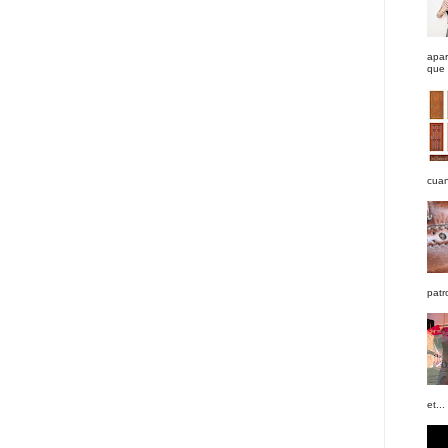
apar
que 
cuan
patr
et...