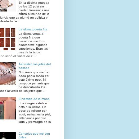
En la décima entrega
de los 12 post sin
piedad lanzamos una
crítica al mundo de la
iencia que ya triunfó en política y
desde hace...
La última puerta fría
La última venta a
puerta fría que
presencié me hizo
plantearme algunas
cuestiones. Eran las
tres de la tarde
do sonó el timbre de c...
Así visten los jefes del
pasado
No creáis que me ha
dado por la moda en
este último post. Ni
tampoco penséis que
he descubierto los
ones al vestir de los jefes que ...
El vestido de la mona
La cirugía estética
está a la última. Un
poco de relleno por
aquí, estiramos la piel,
rellenamos por otro
lado y ¡el milagro de la
Consejos que me son
útiles