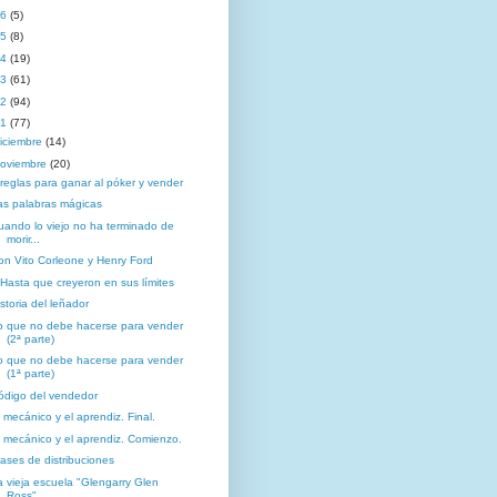
16
(5)
15
(8)
14
(19)
13
(61)
12
(94)
11
(77)
iciembre
(14)
oviembre
(20)
 reglas para ganar al póker y vender
as palabras mágicas
uando lo viejo no ha terminado de
morir...
on Vito Corleone y Henry Ford
..Hasta que creyeron en sus límites
storia del leñador
o que no debe hacerse para vender
(2ª parte)
o que no debe hacerse para vender
(1ª parte)
ódigo del vendedor
l mecánico y el aprendiz. Final.
l mecánico y el aprendiz. Comienzo.
lases de distribuciones
a vieja escuela "Glengarry Glen
Ross"