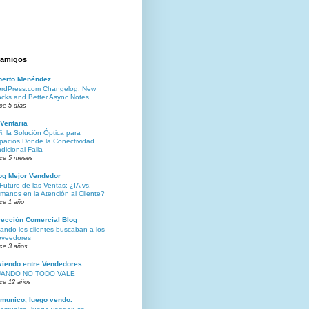
 amigos
berto Menéndez
rdPress.com Changelog: New
ocks and Better Async Notes
ce 5 días
Ventaria
Fi, la Solución Óptica para
pacios Donde la Conectividad
adicional Falla
ce 5 meses
og Mejor Vendedor
 Futuro de las Ventas: ¿IA vs.
manos en la Atención al Cliente?
ce 1 año
rección Comercial Blog
ando los clientes buscaban a los
oveedores
ce 3 años
viendo entre Vendedores
ANDO NO TODO VALE
ce 12 años
munico, luego vendo.