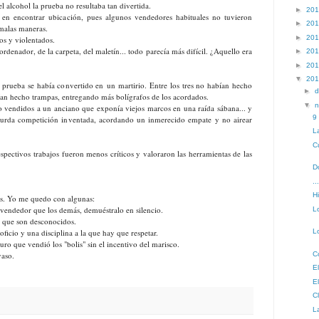
l alcohol la prueba no resultaba tan divertida.
►
20
 en encontrar ubicación, pues algunos vendedores habituales no tuvieron
►
20
 malas maneras.
►
20
os y violentados.
ordenador, de la carpeta, del maletín... todo parecía más difícil. ¿Aquello era
►
20
►
20
▼
20
prueba se había convertido en un martirio. Entre los tres no habían hecho
►
d
an hecho trampas, entregando más bolígrafos de los acordados.
▼
n
no vendidos a un anciano que exponía viejos marcos en una raída sábana... y
9
absurda competición inventada, acordando un inmerecido empate y no airear
L
C
espectivos trabajos fueron menos críticos y valoraron las herramientas de las
D
.
Hi
as. Yo me quedo con algunas:
vendedor que los demás, demuéstralo en silencio.
L
s que son desconocidos.
oficio y una disciplina a la que hay que respetar.
L
ro que vendió los "bolis" sin el incentivo del marisco.
ayaso.
C
E
E
C
L