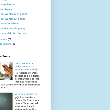
l experimento
a antiventa
l autoventas (y 4ª parte)
l autoventas (3ª parte)
otivación máxima
l autoventas (2ª parte)
eso real de las objeciones
ctubre
(22)
eptiembre
(21)
ar Posts
Como vender un
bolígrafo en una
entrevista de trabajo
He recibido diversas
peticiones de lectores
interesándose por las
técnicas necesarias
 salir airoso ante una demostración
enta ...
Vender a puerta fría
¿Qué es vender a
puerta fría? Vender a
puerta fría en sentido
estricto es hacerlo
visitando domicilios