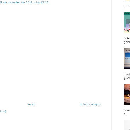
28 de diciembre de 2011 a las 17:12
previ
sobr
gener
cast
¿Com
Inicio
Entrada antigua
comu
Atom)
r...