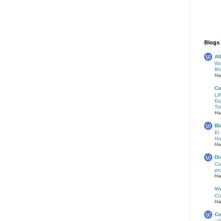
Blogs
Al
Wo
Bl
Ha
Co
Li
Es
Tr
Ha
Bl
El
Hu
Ha
Di
Cu
pr
Ha
Vi
CU
Ha
Co