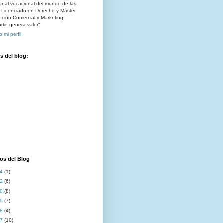
onal vocacional del mundo de las
. Licenciado en Derecho y Máster
cción Comercial y Marketing.
tir, genera valor"
o mi perfil
s del blog:
os del Blog
24
(1)
22
(6)
20
(8)
19
(7)
18
(4)
17
(10)