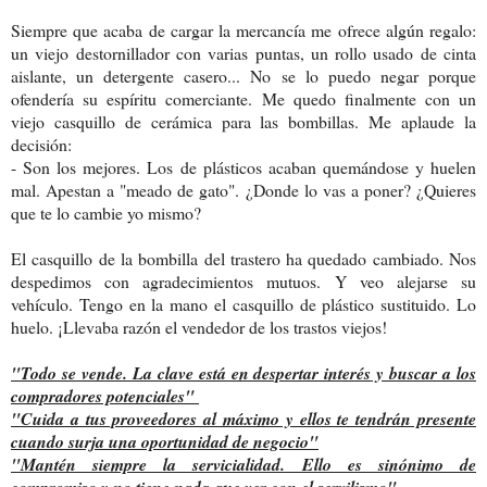
Siempre que acaba de cargar la mercancía me ofrece algún regalo:
un viejo destornillador con varias puntas, un rollo usado de cinta
aislante, un detergente casero... No se lo puedo negar porque
ofendería su espíritu comerciante. Me quedo finalmente con un
viejo casquillo de cerámica para las bombillas. Me aplaude la
decisión:
- Son los mejores. Los de plásticos acaban quemándose y huelen
mal. Apestan a "meado de gato". ¿Donde lo vas a poner? ¿Quieres
que te lo cambie yo mismo?
El casquillo de la bombilla del trastero ha quedado cambiado. Nos
despedimos con agradecimientos mutuos. Y veo alejarse su
vehículo. Tengo en la mano el casquillo de plástico sustituido. Lo
huelo. ¡Llevaba razón el vendedor de los trastos viejos!
"Todo se vende. La clave está en despertar interés y buscar a los
compradores potenciales"
"Cuida a tus proveedores al máximo y ellos te tendrán presente
cuando surja una oportunidad de negocio"
"Mantén siempre la servicialidad. Ello es sinónimo de
compromiso y no tiene nada que ver con el servilismo"