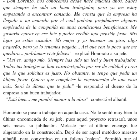
-
"Don Lorenzo, nos conocemos desde hace muchos años. Sabes
que siempre he sido un buen trabajador, pero ya me estoy
empezando a encontrar cansado. Me consta que la empresa ha
llegado a un acuerdo por el cual podrían prejubilarse algunos
empleados de la compañía en unas condiciones beneficiosas. Me
gustaría entrar en ese lote y poder recibir una pensión justa. Mis
hijos ya están casados. Mi mujer y yo tenemos un piso, algo
pequeño, pero ya lo tenemos pagado... Así que con lo poco que me
quedara... podríamos vivir felices"
- explicó Honorato a su jefe.
-
"Así es, amigo mío. Siempre has sido un leal y buen trabajador.
Todos tus trabajos se han caracterizados por ser de calidad y creo
que lo que solicitas es justo. No obstante, te tengo que pedir un
último favor. Quiero que completes la construcción de una casa
más. Será la última que te pida"
-le respondió el dueño de la
empresa a su buen trabajador.
-
"Está bien... me pondré manos a la obra"
-contestó el albañil.
Honorato se puso a trabajar en aquella casa. No le sentó muy bien la
última encomienda de su jefe, pues aquel proyecto retrasaría unos
seis meses su jubilación. Molesto por el último encargo fue
aligerando en la construcción. Dejó de ser aquel metódico maestro
albañil, para convertirse en un fullero "paleta". Permitió que el