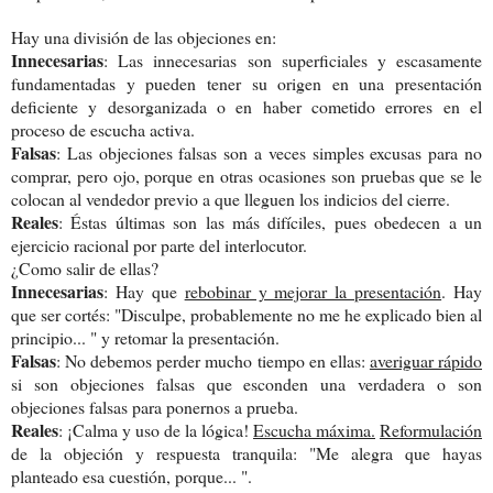
Hay una división de las objeciones en:
Innecesarias
: Las innecesarias son superficiales y escasamente
fundamentadas y pueden tener su origen en una presentación
deficiente y desorganizada o en haber cometido errores en el
proceso de escucha activa.
Falsas
: Las objeciones falsas son a veces simples excusas para no
comprar, pero ojo, porque en otras ocasiones son pruebas que se le
colocan al vendedor previo a que lleguen los indicios del cierre.
Reales
: Éstas últimas son las más difíciles, pues obedecen a un
ejercicio racional por parte del interlocutor.
¿Como salir de ellas?
Innecesarias
: Hay que
rebobinar y mejorar la presentación
. Hay
que ser cortés: "Disculpe, probablemente no me he explicado bien al
principio... " y retomar la presentación.
Falsas
: No debemos perder mucho tiempo en ellas:
averiguar rápido
si son objeciones falsas que esconden una verdadera o son
objeciones falsas para ponernos a prueba.
Reales
: ¡Calma y uso de la lógica!
Escucha máxima.
Reformulación
de la objeción y respuesta tranquila: "Me alegra que hayas
planteado esa cuestión, porque... ".