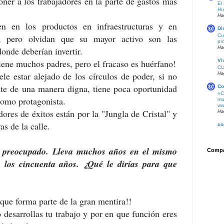
ner a los trabajadores en la parte de gastos más
El
Hu
Ha
en en los productos en infraestructuras y en
Di
Cu
s, pero olvidan que su mayor activo son las
pr
Ha
onde deberían invertir.
Vi
tiene muchos padres, pero el fracaso es huérfano!
CU
le estar alejado de los círculos de poder, si no
Ha
nte de una manera digna, tiene poca oportunidad
Co
«C
como protagonista.
mu
ww
dores de éxitos están por la "Jungla de Cristal" y
Ha
as de la calle.
co
á preocupado. Lleva muchos años en el mismo
Compar
 los cincuenta años. ¿Qué le dirías para que
ue forma parte de la gran mentira!!
desarrollas tu trabajo y por en que función eres