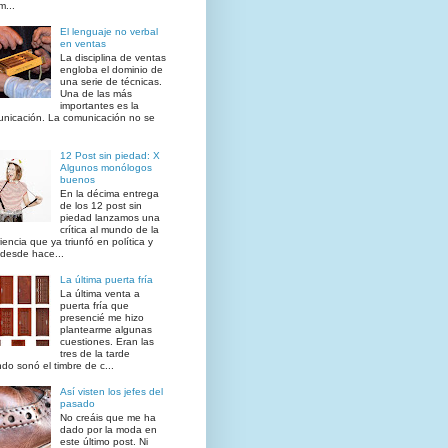
...
El lenguaje no verbal
en ventas
La disciplina de ventas
engloba el dominio de
una serie de técnicas.
Una de las más
importantes es la
nicación. La comunicación no se
12 Post sin piedad: X
Algunos monólogos
buenos
En la décima entrega
de los 12 post sin
piedad lanzamos una
crítica al mundo de la
iencia que ya triunfó en política y
desde hace...
La última puerta fría
La última venta a
puerta fría que
presencié me hizo
plantearme algunas
cuestiones. Eran las
tres de la tarde
do sonó el timbre de c...
Así visten los jefes del
pasado
No creáis que me ha
dado por la moda en
este último post. Ni