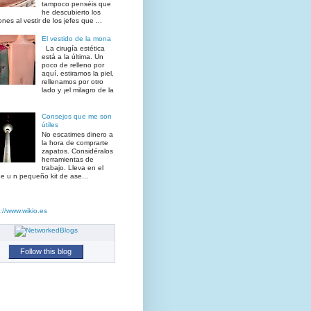
tampoco penséis que
he descubierto los
ones al vestir de los jefes que ...
El vestido de la mona
La cirugía estética
está a la última. Un
poco de relleno por
aquí, estiramos la piel,
rellenamos por otro
lado y ¡el milagro de la
Consejos que me son
útiles
No escatimes dinero a
la hora de comprarte
zapatos. Considéralos
herramientas de
trabajo. Lleva en el
e u n pequeño kit de ase...
Follow this blog