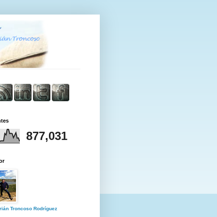
ntes
877,031
or
rián Troncoso Rodríguez