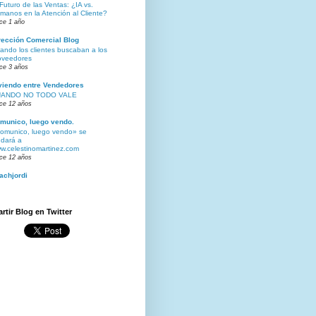
 Futuro de las Ventas: ¿IA vs.
manos en la Atención al Cliente?
ce 1 año
rección Comercial Blog
ando los clientes buscaban a los
oveedores
ce 3 años
viendo entre Vendedores
ANDO NO TODO VALE
ce 12 años
munico, luego vendo.
omunico, luego vendo» se
dará a
w.celestinomartinez.com
ce 12 años
achjordi
tir Blog en Twitter