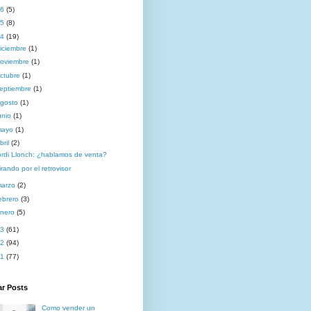
16
(5)
15
(8)
14
(19)
iciembre
(1)
oviembre
(1)
ctubre
(1)
eptiembre
(1)
gosto
(1)
unio
(1)
mayo
(1)
bril
(2)
ordi Llonch: ¿hablamos de venta?
rando por el retrovisor
marzo
(2)
ebrero
(3)
nero
(5)
13
(61)
12
(94)
11
(77)
ar Posts
Como vender un