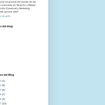
onal vocacional del mundo de las
. Licenciado en Derecho y Máster
cción Comercial y Marketing.
tir, genera valor"
o mi perfil
s del blog:
os del Blog
24
(1)
22
(6)
20
(8)
19
(7)
18
(4)
17
(10)