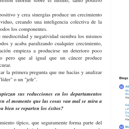
ositivo y crea sinergías produce un crecimiento
viduo, creando una inteligencia colectiva de la
todos los componentes.
e mediocridad y negatividad siembra los mismos
odos y acaba paralizando cualquier crecimiento,
ación empieza a producirse un deterioro poco
pio pero que al igual que un cáncer produce
curar.
ar la primera pregunta que me hacías y analizar
líder" o un "jefe".
Blogs
Al
Wo
piezan sus reducciones en los departamentos
Bl
Ha
en el momento que las cosas van mal se mira a
Co
a bien se reparten los éxitos?
Li
Es
Tr
Ha
amiento típico, que seguramente forma parte del
Bl