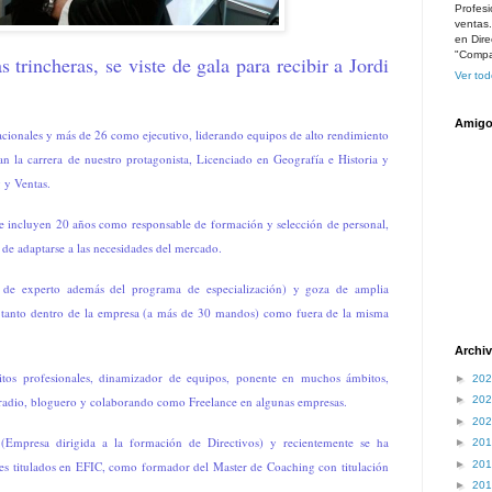
Profesi
ventas
en Dire
"Compar
 trincheras, se viste de gala para recibir a Jordi
Ver tod
Amigo
cionales y más de 26 como ejecutivo, liderando equipos de alto rendimiento
 la carrera de nuestro protagonista, Licenciado en Geografía e Historia y
 y Ventas.
 se incluyen 20 años como responsable de formación y selección de personal,
de adaptarse a las necesidades del mercado.
 de experto además del programa de especialización) y goza de a
mplia
 tanto dentro de la empresa (a más de 30 mandos) como fuera de la misma
Archiv
tos profesionales, dinamizador de equipos, ponente en muchos ámbitos,
►
20
radio, bloguero y colaborando como Freelance en algunas empresas.
►
20
►
20
Empresa dirigida a la formación de Directivos) y r
ecientemente se ha
►
20
►
20
res titulados en EFIC, como formador del Master de Coaching con titulación
►
20