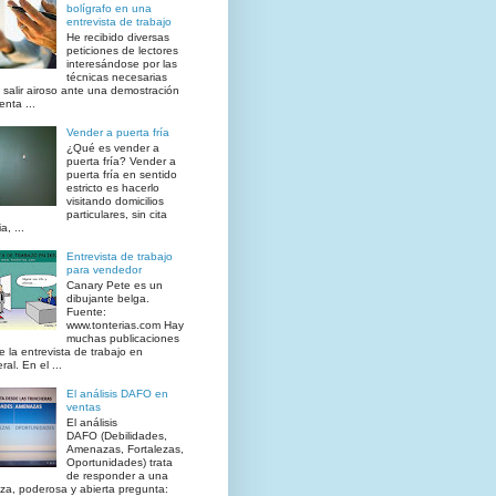
bolígrafo en una
entrevista de trabajo
He recibido diversas
peticiones de lectores
interesándose por las
técnicas necesarias
 salir airoso ante una demostración
enta ...
Vender a puerta fría
¿Qué es vender a
puerta fría? Vender a
puerta fría en sentido
estricto es hacerlo
visitando domicilios
particulares, sin cita
a, ...
Entrevista de trabajo
para vendedor
Canary Pete es un
dibujante belga.
Fuente:
www.tonterias.com Hay
muchas publicaciones
e la entrevista de trabajo en
al. En el ...
El análisis DAFO en
ventas
El análisis
DAFO (Debilidades,
Amenazas, Fortalezas,
Oportunidades) trata
de responder a una
iza, poderosa y abierta pregunta: