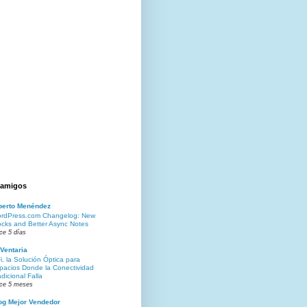
 amigos
berto Menéndez
rdPress.com Changelog: New
ocks and Better Async Notes
ce 5 días
Ventaria
Fi, la Solución Óptica para
pacios Donde la Conectividad
adicional Falla
ce 5 meses
og Mejor Vendedor