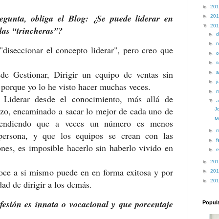
►
20
regunta, obliga el Blog: ¿Se puede liderar en
►
20
▼
20
las “trincheras”?
►
d
►
n
diseccionar el concepto liderar", pero creo que
►
o
►
s
de Gestionar, Dirigir un equipo de ventas sin
►
a
►
j
, porque yo lo he visto hacer muchas veces.
►
 Liderar desde el conocimiento, más allá de
▼
a
azo, encaminado a sacar lo mejor de cada uno de
J
Mi
tendiendo que a veces un número es menos
►
persona, y que los equipos se crean con las
►
f
nes, es imposible hacerlo sin haberlo vivido en
►
e
►
20
oce a si mismo puede en en forma exitosa y por
►
20
►
20
dad de dirigir a los demás.
fesión es innata o vocacional y que porcentaje
Popul