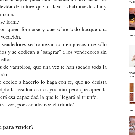
¿Com
esión de futuro que te lleve a disfrutar de ella y
 misma.
 se forme!
on quien formarse y que sobre todo busque una
 vocación.
comu
r...
 vendedores se tropiezan con empresas que sólo
dos y se dedican a "sangrar" a los vendedores sin
 ellos.
 de vampiros, que una vez te han sacado toda la
ncón.
apar
que 
e decide a hacerlo lo haga con fe, que no desista
cipio la resultados no ayudarán pero que aprenda
erá esa capacidad la que le llegará al triunfo.
ra vez, por eso alcance el triunfo"
cuan
e para vender?