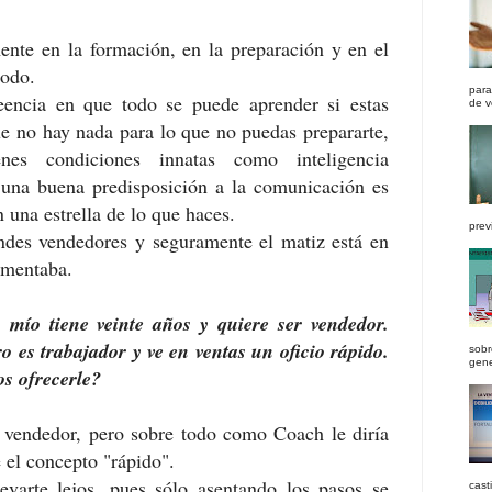
nte en la formación, en la preparación y en el
todo.
para
eencia en que todo se puede aprender si estas
de v
e no hay nada para lo que no puedas prepararte,
nes condiciones innatas como inteligencia
una buena predisposición a la comunicación es
 una estrella de lo que haces.
previ
des vendedores y seguramente el matiz está en
omentaba.
 mío tiene veinte años y quiere ser vendedor.
 es trabajador y ve en ventas un oficio rápido.
sobr
gener
s ofrecerle?
vendedor, pero sobre todo como Coach le diría
 el concepto "rápido".
evarte lejos, pues sólo asentando los pasos se
cast