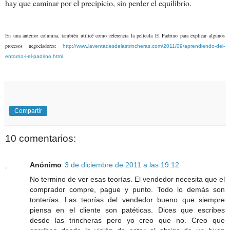
hay que caminar por el precipicio, sin perder el equilibrio.
En una anterior columna, también utilicé como referencia la película El Padrino para explicar algunos
procesos negociadores:
http://www.laventadesdelastrincheras.com/2011/09/aprendiendo-del-
entorno-i-el-padrino.html
Compartir
10 comentarios:
Anónimo
3 de diciembre de 2011 a las 19:12
No termino de ver esas teorías. El vendedor necesita que el
comprador compre, pague y punto. Todo lo demás son
tonterías. Las teorías del vendedor bueno que siempre
piensa en el cliente son patéticas. Dices que escribes
desde las trincheras pero yo creo que no. Creo que