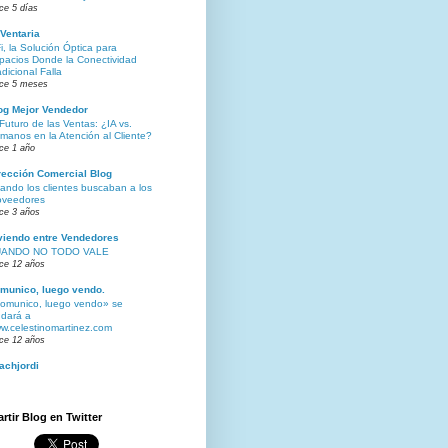
ce 5 días
Ventaria
Fi, la Solución Óptica para
pacios Donde la Conectividad
adicional Falla
ce 5 meses
og Mejor Vendedor
 Futuro de las Ventas: ¿IA vs.
manos en la Atención al Cliente?
ce 1 año
rección Comercial Blog
ando los clientes buscaban a los
oveedores
ce 3 años
viendo entre Vendedores
ANDO NO TODO VALE
ce 12 años
munico, luego vendo.
omunico, luego vendo» se
dará a
w.celestinomartinez.com
ce 12 años
achjordi
tir Blog en Twitter