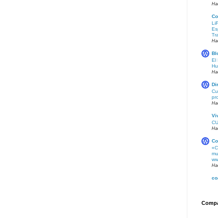
Ha
Co
Li
Es
Tr
Ha
Bl
El
Hu
Ha
Di
Cu
pr
Ha
Vi
CU
Ha
Co
«C
mu
ww
Ha
co
Compar