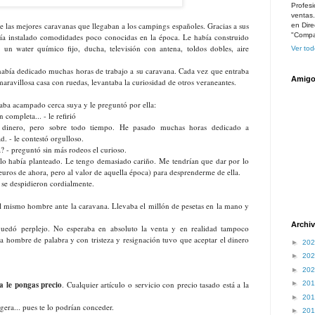
Profesi
ventas
e las mejores caravanas que llegaban a los campings españoles. Gracias a sus
en Dire
"Compar
bía instalado comodidades poco conocidas en la época. Le había construido
 un water químico fijo, ducha, televisión con antena, toldos dobles, aire
Ver tod
abía dedicado muchas horas de trabajo a su caravana. Cada vez que entraba
Amigo
aravillosa casa con ruedas, levantaba la curiosidad de otros veraneantes.
aba acampado cerca suya y le preguntó por ella:
 completa... - le refirió
 dinero, pero sobre todo tiempo. He pasado muchas horas dedicado a
d. - le contestó orgulloso.
a? - preguntó sin más rodeos el curioso.
lo había planteado. Le tengo demasiado cariño. Me tendrían que dar por lo
uros de ahora, pero al valor de aquella época) para desprenderme de ella.
se despidieron cordialmente.
el mismo hombre ante la caravana. Llevaba el millón de pesetas en la mano y
Archiv
 quedó perplejo. No esperaba en absoluto la venta y en realidad tampoco
a hombre de palabra y con tristeza y resignación tuvo que aceptar el dinero
►
20
►
20
►
20
a le pongas precio
. Cualquier artículo o servicio con precio tasado está a la
►
20
►
20
igera... pues te lo podrían conceder.
►
20