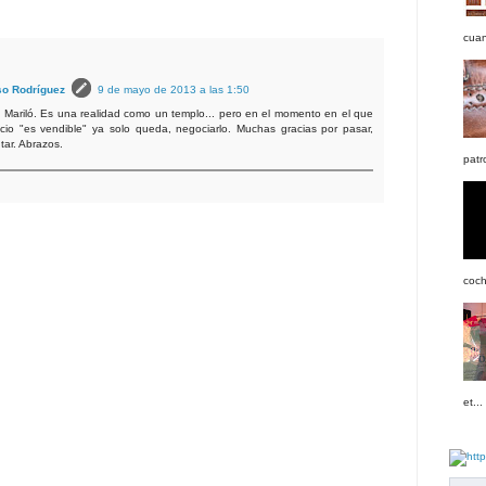
cuan
so Rodríguez
9 de mayo de 2013 a las 1:50
 Mariló. Es una realidad como un templo... pero en el momento en el que
cio "es vendible" ya solo queda, negociarlo. Muchas gracias por pasar,
tar. Abrazos.
patr
coch
et...