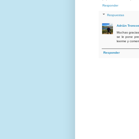
Responder
Respuestas
Adrián Tronco
Muchas gracias
se le pone pre
leerme y comen
Responder