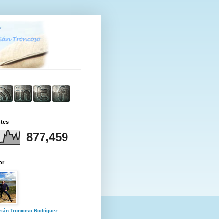
ntes
877,459
or
rián Troncoso Rodríguez