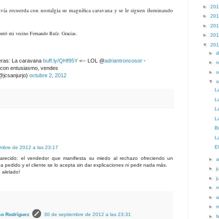
►
20
vía recuerda con nostalgia su magnífica caravana y se le siguen iluminando
►
20
►
20
contó mi vecino Fernando Ruíz. Gracias.
►
20
▼
20
►
d
heras: La caravana
buff.ly/QHf95Y
<-- LOL @
adriantroncosor
-
►
n
o con entusiasmo, vendes
►
o
@jcsanjurjo)
octubre 2, 2012
▼
s
L
La
La
L
B
L
E
embre de 2012 a las 23:17
 parecido: el vendedor que manifiesta su miedo al rechazo ofreciendo un
►
a
 pedido y el cliente se lo acepta sin dar explicaciones ni pedir nada más.
►
j
 alelado!
►
j
►
►
a
►
so Rodríguez
30 de septiembre de 2012 a las 23:31
►
f