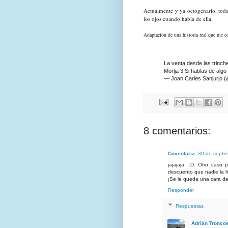
Actualmente y ya octogenario, toda
los ojos cuando habla de ella.
Adaptación de una historia real que me 
La venta desde las trinc
Morlja 3 Si hablas de alg
— Joan Carles Sanjurjo (
8 comentarios:
Coventaria
30 de septi
jajajaja. :D. Otro caso
descuento que nadie la ha
¡Se le queda una cara de
Responder
Respuestas
Adrián Tronco