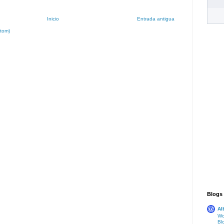
Inicio
Entrada antigua
Atom)
Blogs
Al
Wo
Bl