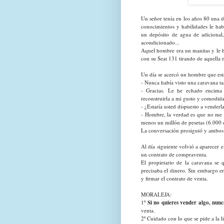
Un señor tenía en los años 80 una d
conocimientos y habilidades le ha
un depósito de agua de adicional,
acondicionado...
Aquel hombre era un manitas y le h
con su Seat 131 tirando de aquella m
Un día se acercó un hombre que est
- Nunca había visto una caravana tan
- Gracias. Le he echado encima
reconstruirla a mi gusto y comodida
- ¿Estaría usted dispuesto a venderl
- Hombre, la verdad es que no me 
menos un millón de pesetas (6.000 e
La conversación prosiguió y ambos 
Al día siguiente volvió a aparecer 
un contrato de compraventa.
El propietario de la caravana se
precisaba el dinero. Sin embargo er
y firmar el contrato de venta.
MORALEJA:
1º
Si no quieres vender algo, nunc
venta.
2º Cuidado con lo que se pide a la l