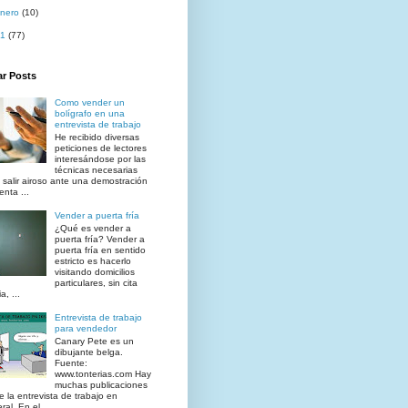
nero
(10)
11
(77)
ar Posts
Como vender un
bolígrafo en una
entrevista de trabajo
He recibido diversas
peticiones de lectores
interesándose por las
técnicas necesarias
 salir airoso ante una demostración
enta ...
Vender a puerta fría
¿Qué es vender a
puerta fría? Vender a
puerta fría en sentido
estricto es hacerlo
visitando domicilios
particulares, sin cita
a, ...
Entrevista de trabajo
para vendedor
Canary Pete es un
dibujante belga.
Fuente:
www.tonterias.com Hay
muchas publicaciones
e la entrevista de trabajo en
al. En el ...