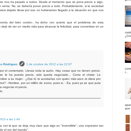
to nos ha pasado a todos. Desde el momento que se pone precio a algo,
n venta. No, se debería poner precio a todo. Probablemente, si la sociedad
iera dejado llevar por eso no hubieramos llegado a la situación en que nos
conomía del bien común-, ha dicho con acierto que el problema de esta
 dejó de ser un medio más para alcanzar la felicidad, para convertirse en un
cast
¿Com
so Rodríguez
1 de octubre de 2012 a las 22:07
comu
por el comentario. Llevas toda la razón. Hay cosas que no tienen precio.
r...
e le ha puesto precio, solo queda negociarlo... Como el chiste: Le
mbre a su mujer - ¿Oye tú te acostarías con quien más asco te diera por
ros? - Hombre, por un millón de euros, pues si. - Ea, pues ya se que puta
a negociar el precio.
do.
apar
que 
013 a las 1:44
ca con la que se deja muy claro que algo es "invendible", una expresion tan
odo el oro del mundo".