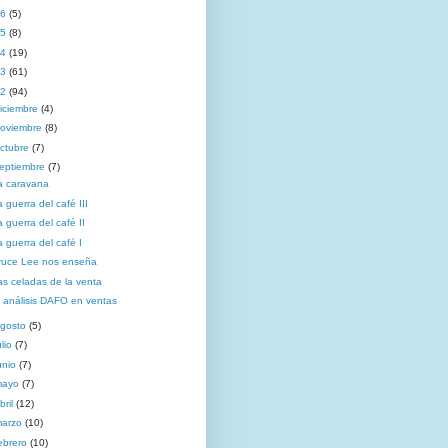
16
(5)
15
(8)
14
(19)
13
(61)
12
(94)
iciembre
(4)
oviembre
(8)
ctubre
(7)
eptiembre
(7)
a caravana
 guerra del café III
 guerra del café II
a guerra del café I
ruce Lee nos enseña
as celadas de la venta
l análisis DAFO en ventas
gosto
(5)
ulio
(7)
unio
(7)
mayo
(7)
bril
(12)
marzo
(10)
ebrero
(10)