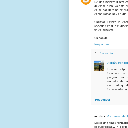
De una manera u otra es
quiérase o no, ya está e
en su conjunto no se hub
encontramos hoy en día.
Christian Felber -la e
sociedad es que el dinero
fin en si mismo.
Un saludo.
Responder
Respuestas
Adrián Tronco
Gracias Felipe 
Una vez que s
pregunta un ho
un millón de eu
eres, solo qued
Un cordial salu
Responder
marilo r.
9 de mayo de 2
Existe una frase fantasti
popular como... "ni por t