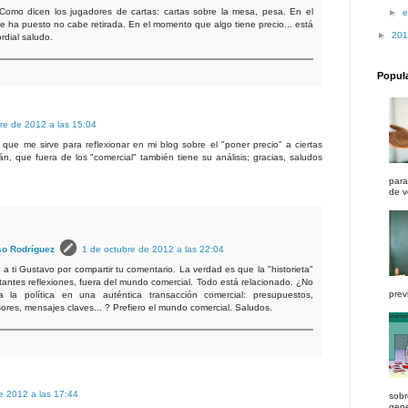
Como dicen los jugadores de cartas: cartas sobre la mesa, pesa. En el
►
e
 ha puesto no cabe retirada. En el momento que algo tiene precio... está
►
20
rdial saludo.
Popul
re de 2012 a las 15:04
ue me sirve para reflexionar en mi blog sobre el "poner precio" a ciertas
án, que fuera de los "comercial" también tiene su análisis; gracias, saludos
para
de v
so Rodríguez
1 de octubre de 2012 a las 22:04
a ti Gustavo por compartir tu comentario. La verdad es que la "historieta"
antes reflexiones, fuera del mundo comercial. Todo está relacionado. ¿No
previ
a la política en una auténtica transacción comercial: presupuestos,
ores, mensajes claves... ? Prefiero el mundo comercial. Saludos.
e 2012 a las 17:44
sobr
gener