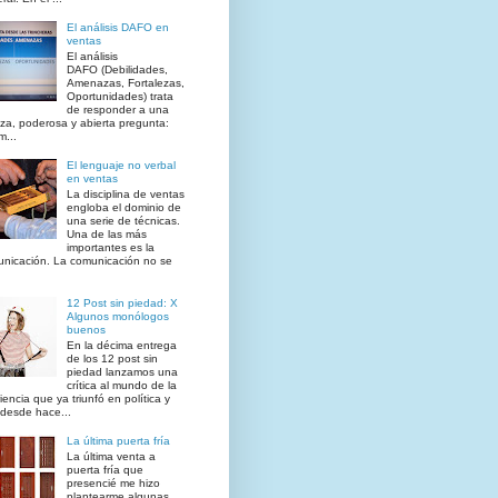
El análisis DAFO en
ventas
El análisis
DAFO (Debilidades,
Amenazas, Fortalezas,
Oportunidades) trata
de responder a una
iza, poderosa y abierta pregunta:
...
El lenguaje no verbal
en ventas
La disciplina de ventas
engloba el dominio de
una serie de técnicas.
Una de las más
importantes es la
nicación. La comunicación no se
12 Post sin piedad: X
Algunos monólogos
buenos
En la décima entrega
de los 12 post sin
piedad lanzamos una
crítica al mundo de la
iencia que ya triunfó en política y
desde hace...
La última puerta fría
La última venta a
puerta fría que
presencié me hizo
plantearme algunas