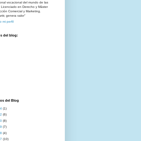
onal vocacional del mundo de las
. Licenciado en Derecho y Máster
cción Comercial y Marketing.
tir, genera valor"
o mi perfil
s del blog:
os del Blog
24
(1)
22
(6)
20
(8)
19
(7)
18
(4)
17
(10)