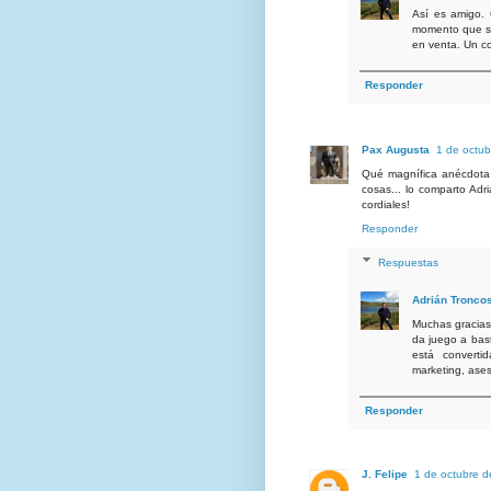
Así es amigo. 
momento que se
en venta. Un co
Responder
Pax Augusta
1 de octub
Qué magnífica anécdota q
cosas... lo comparto Adri
cordiales!
Responder
Respuestas
Adrián Tronco
Muchas gracias 
da juego a bast
está convertid
marketing, ases
Responder
J. Felipe
1 de octubre d