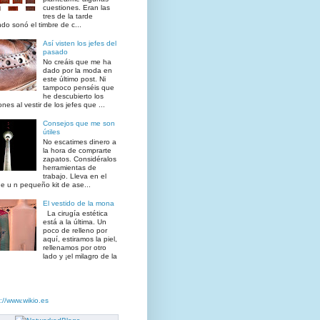
cuestiones. Eran las
tres de la tarde
do sonó el timbre de c...
Así visten los jefes del
pasado
No creáis que me ha
dado por la moda en
este último post. Ni
tampoco penséis que
he descubierto los
ones al vestir de los jefes que ...
Consejos que me son
útiles
No escatimes dinero a
la hora de comprarte
zapatos. Considéralos
herramientas de
trabajo. Lleva en el
e u n pequeño kit de ase...
El vestido de la mona
La cirugía estética
está a la última. Un
poco de relleno por
aquí, estiramos la piel,
rellenamos por otro
lado y ¡el milagro de la