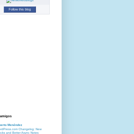
Follow this blog
 amigos
berto Menéndez
rdPress.com Changelog: New
ocks and Better Async Notes