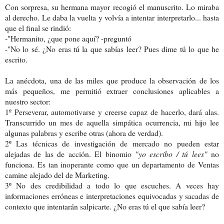
Con sorpresa, su hermana mayor recogió el manuscrito. Lo miraba
al derecho. Le daba la vuelta y volvía a intentar interpretarlo... hasta
que el final se rindió:
-"Hermanito, ¿que pone aquí? -preguntó
-"No lo sé. ¿No eras tú la que sabías leer? Pues dime tú lo que he
escrito.
La anécdota, una de las miles que produce la observación de los
más pequeños, me permitió extraer conclusiones aplicables a
nuestro sector:
1º Perseverar, automotivarse y creerse capaz de hacerlo, dará alas.
Transcurrido un mes de aquella simpática ocurrencia, mi hijo lee
algunas palabras y escribe otras (ahora de verdad).
2º Las técnicas de investigación de mercado no pueden estar
alejadas de las de acción. El binomio
"yo escribo / tú lees"
no
funciona. Es tan inoperante como que un departamento de Ventas
camine alejado del de Marketing.
3º No des credibilidad a todo lo que escuches. A veces hay
informaciones erróneas e interpretaciones equivocadas y sacadas de
contexto que intentarán salpicarte. ¿No eras tú el que sabía leer?